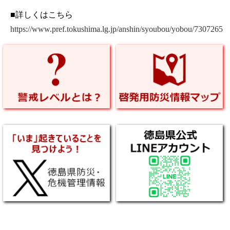
■詳しくはこちら
https://www.pref.tokushima.lg.jp/anshin/syoubou/yobou/7307265