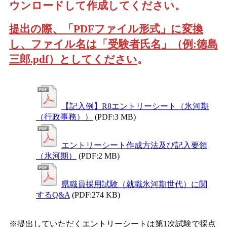
ウンロードして作成してください。
提出の際、「PDFファイル形式」に変換
し、ファイル名は「受験者氏名」（例:徳島
三郎.pdf）としてください
。
【記入例】R8エントリーシート（氷河期
（行政事務））
(PDF:3 MB)
エントリーシート作成方法及び記入要領
（氷河期）
(PDF:2 MB)
県職員採用試験（就職氷河期世代）に関
するQ&A
(PDF:274 KB)
※提出していただくエントリーシートは第1次試験で採点