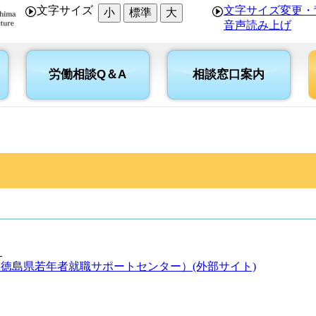
文字サイズ
文字サイズ変更・
小
標準
大
音声読み上げ
労働相談Q＆A
相談窓口案内
ま
ushima（徳島県若年者就職サポートセンター）(外部サイト)