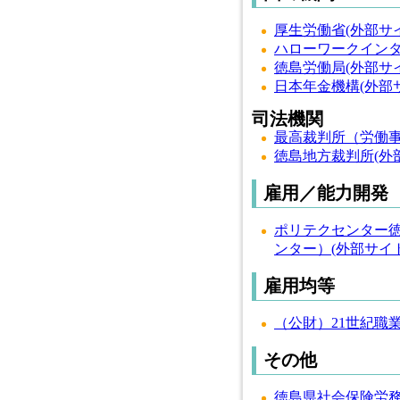
厚生労働省(外部サ
ハローワークインタ
徳島労働局(外部サ
日本年金機構(外部
司法機関
最高裁判所（労働事
徳島地方裁判所(外
雇用／能力開発
ポリテクセンター
ンター）(外部サイト
雇用均等
（公財）21世紀職業
その他
徳島県社会保険労務