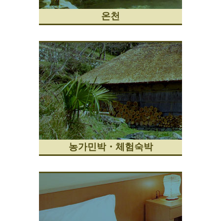
온천
농가민박・체험숙박