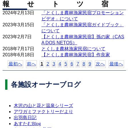
報
せ
ト
ツ
宿
2024年2月13日
「とくしま農林漁家民宿プロモーション
ビデオ」について
2023年3月15日
「とくしま農林漁家民宿ガイドブック」
について
2023年2月7日
【とくしま農林漁家民宿】孫の家（CAS
A DOS NETOS）
2018年7月17日
とくしま農林漁家民宿について
2018年6月18日
【とくしま農林漁家民宿】作良家
最初へ
前へ
1
2
3
4
5
6
7
8
9
次へ
最後へ
各施設オーナーブログ
木沢の山と花と温泉シリーズ
アワガミファクトリーだより
出羽島日記
あすたむBlog