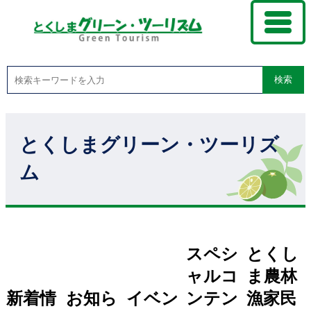
検索
とくしまグリーン・ツーリズ
ム
スペシ
とくし
ャルコ
ま農林
新着情
お知ら
イベン
ンテン
漁家民