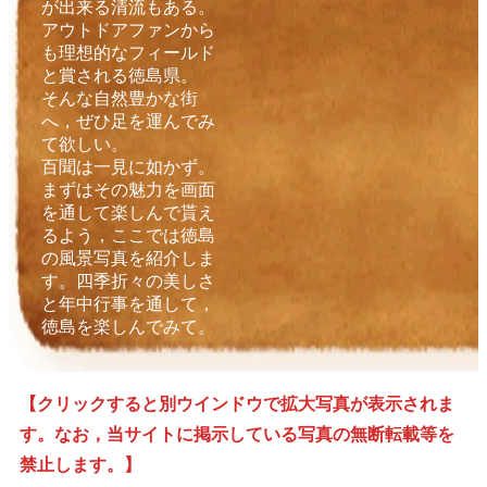
が出来る清流もある。
アウトドアファンから
も理想的なフィールド
と賞される徳島県。
そんな自然豊かな街
へ，ぜひ足を運んでみ
て欲しい。
百聞は一見に如かず。
まずはその魅力を画面
を通して楽しんで貰え
るよう，ここでは徳島
の風景写真を紹介しま
す。四季折々の美しさ
と年中行事を通して，
徳島を楽しんでみて。
【クリックすると別ウインドウで拡大写真が表示されま
す。なお，当サイトに掲示している写真の無断転載等を
禁止します。】