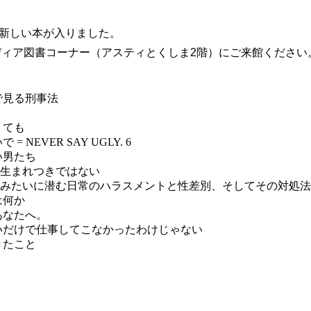
新しい本が入りました。
ディア図書コーナー（アスティとくしま2階）にご来館ください
で見る刑事法
くても
 NEVER SAY UGLY. 6
い男たち
能は生まれつきではない
ワニみたいに潜む日常のハラスメントと性差別、そしてその対処法
は何か
あなたへ。
いだけで仕事してこなかったわけじゃない
きたこと