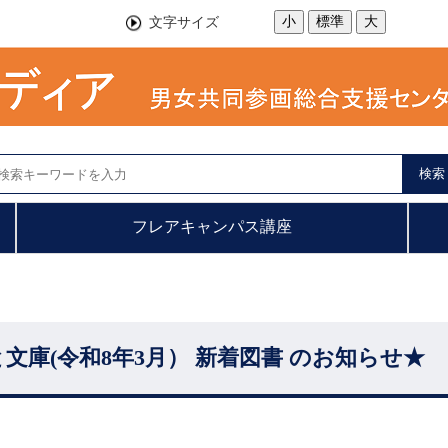
小
標準
大
文字サイズ
検索
フレアキャンパス講座
文庫(令和8年3月） 新着図書 のお知らせ★