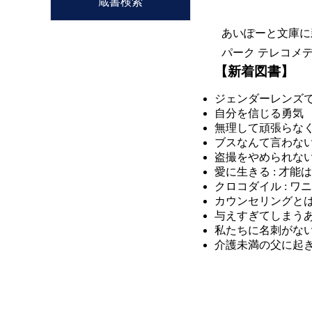
蔵書検索
あいぽーと文庫に
パーク テレコメ
【新着図書】
ジェンダーレンズ
自分を信じる勇気 
無理して頑張らな
ブスなんて言わないで =
盗撮をやめられな
愛に生きる : 才
クロコダイル : 
カウンセリングと
与えすぎてしまう
私たちに名刺がな
介護未満の父に起