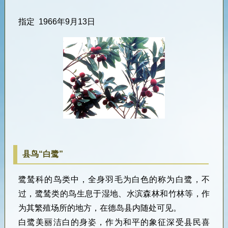
指定
1966
年
9
月
13
日
县鸟“白鹭”
鹭鸶科的鸟类中，全身羽毛为白色的称为白鹭，不
过，鹭鸶类的鸟生息于湿地、水滨森林和竹林等，作
为其繁殖场所的地方，在德岛县内随处可见。
白鹭美丽洁白的身姿，作为和平的象征深受县民喜