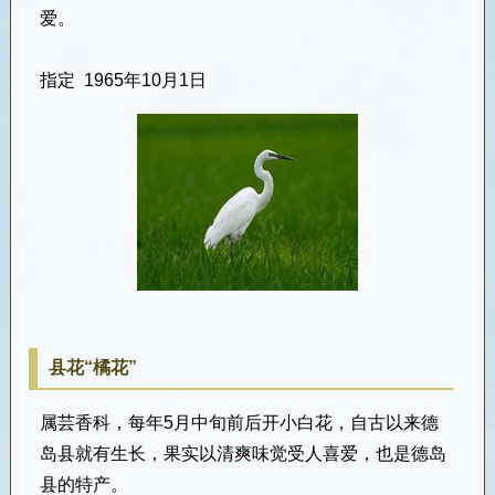
爱。
指定
1965
年
10
月
1
日
县花“橘花”
属
芸香科
，每年
5
月中旬前后开小白花，自古以来德
岛县就有生长，果实以清爽味觉受人喜爱，也是德岛
县的特产。