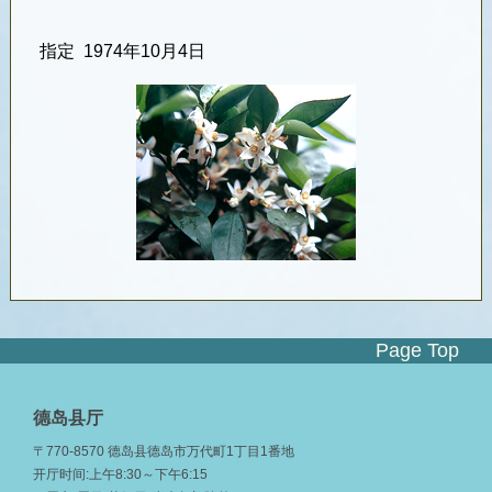
指定
1974
年
10
月
4
日
Page Top
德岛县厅
〒770-8570 德岛县德岛市万代町1丁目1番地
开厅时间:上午8:30～下午6:15