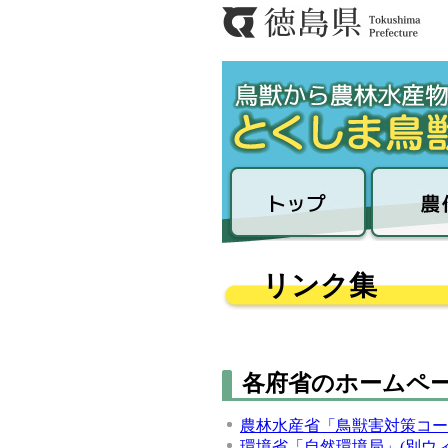
リンク集
各府省のホームペ
農林水産省「鳥獣害対策コー
環境省「自然環境局」(別ウ