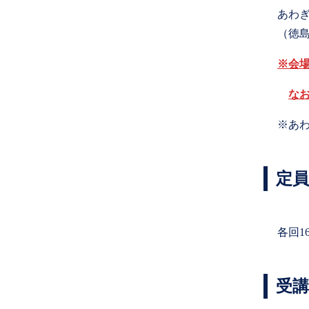
あわ
（徳島
※会
な
※あ
定員
各回1
受講