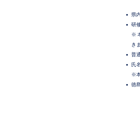
県
研
※
き
普
氏
※