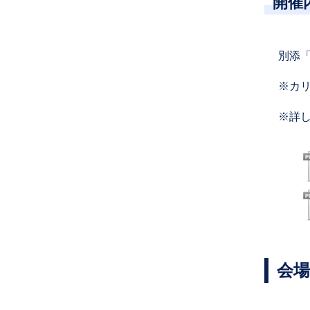
開催
別添
※カ
※詳
会場