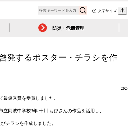
検
小
文字サイズ
索
防災・危機管理
啓発するポスター・チラシを作
20
て最優秀賞を受賞しました、
市立阿波中学校3年 十川 もびさんの作品を活用し、
及びチラシを作成しました。