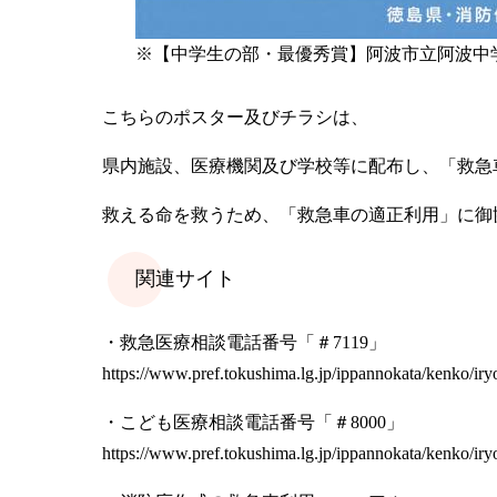
※【中学生の部・最優秀賞】阿波市立阿波中学
こちらのポスター及びチラシは、
県内施設、医療機関及び学校等に配布し、「救急
救える命を救うため、「救急車の適正利用」に御
関連サイト
・救急医療相談電話番号「＃7119」
https://www.pref.tokushima.lg.jp/ippannokata/kenko/ir
・こども医療相談電話番号「＃8000」
https://www.pref.tokushima.lg.jp/ippannokata/kenko/i