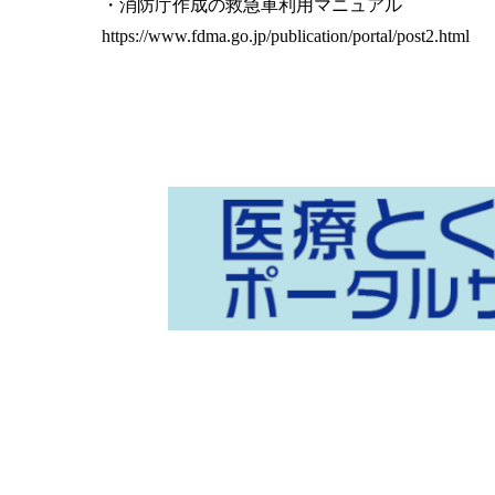
・消防庁作成の救急車利用マニュアル
https://www.fdma.go.jp/publication/portal/post2.html