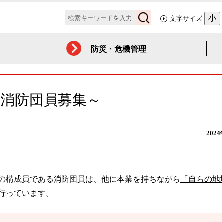
検
小
文字サイズ
索
防災・危機管理
消防団員募集～
202
の構成員である消防団員は、他に本業を持ちながら
「自らの地
行っています。