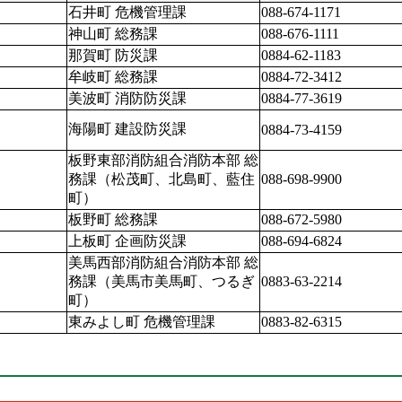
石井町 危機管理課
088-674-1171
神山町 総務課
088-676-1111
那賀町 防災課
0884-62-1183
牟岐町 総務課
0884-72-3412
美波町 消防防災課
0884-77-3619
海陽町 建設防災課
0884-73-4159
板野東部消防組合消防本部 総
務課（松茂町、北島町、藍住
088-698-9900
町）
板野町 総務課
088-672-5980
上板町 企画防災課
088-694-6824
美馬西部消防組合消防本部 総
務課（美馬市美馬町、つるぎ
0883-63-2214
町）
東みよし町 危機管理課
0883-82-6315