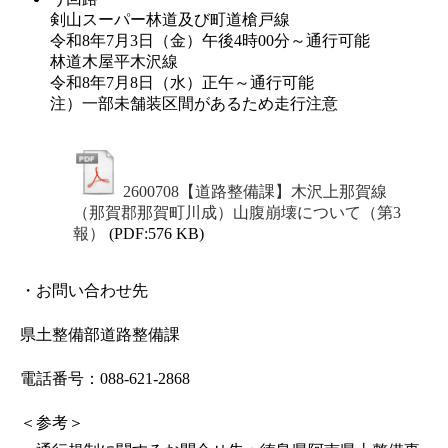
剣山スーパー林道及び町道槍戸線

令和8年7月3日（金）午後4時00分～通行可能

林道木屋平木沢線

令和8年7月8日（水）正午～通行可能

注）一部未舗装区間があるため走行注意
2600708【道路整備課】木沢上那賀線
（那賀郡那賀町川成）山腹崩壊について（第3
報）
(PDF:576 KB)
・お問い合わせ先
県土整備部道路整備課
電話番号：088-621-2868
＜参考＞