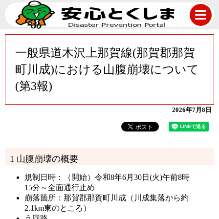
一般県道木沢上那賀線(那賀郡那賀
町川成)における山腹崩壊について
(第3報)
2026年7月8日
1 山腹崩壊の概要
規制日時：（開始）令和8年6月30日(火)午前8時
15分～全面通行止め
崩落箇所：那賀郡那賀町川成（川成集落から約
2.1km東のところ）
う回路
