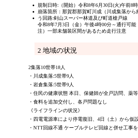
規制日時:（開始）令和8年6月30日(火)午前8
崩落箇所：那賀郡那賀町川成（川成集落から約2
う回路:剣山スーパー林道及び町道槍戸線

令和8年7月3日（金）午後4時00分～通行可能

注）一部未舗装区間があるため走行注意
2 地域の状況
2集落10世帯18人
・川成集落:5世帯9人
・岩倉集落:5世帯9人
・住民の健康状態 本日、保健師が全戸訪問、薬
・食料を追加交付し、各戸問題なし
《ライフラインの状況》
・四電電源車により停電復旧、4日（土）から仮
・NTT回線不通 ケーブルテレビ回線と併せ工事