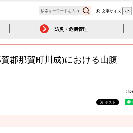
検
小
文字サイズ
索
防災・危機管理
那賀郡那賀町川成)における山腹
20