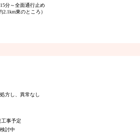
時15分～全面通行止め
.1km東のところ）
等処方し、異常なし
設工事予定
を検討中