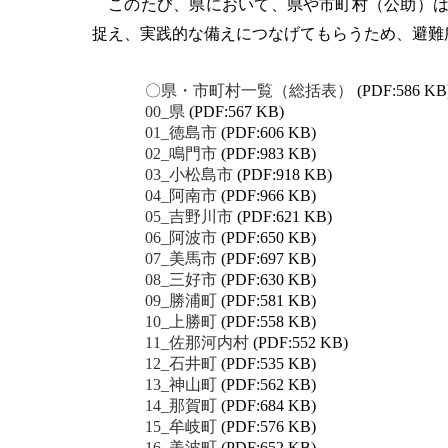
このたび、県において、県や市町村（公助）は
捉え、実践的な備えにつなげてもらうため、避難
〇県・市町村一覧（総括表）
(PDF:586 KB
00_県
(PDF:567 KB)
01_徳島市
(PDF:606 KB)
02_鳴門市
(PDF:983 KB)
03_小松島市
(PDF:918 KB)
04_阿南市
(PDF:966 KB)
05_吉野川市
(PDF:621 KB)
06_阿波市
(PDF:650 KB)
07_美馬市
(PDF:697 KB)
08_三好市
(PDF:630 KB)
09_勝浦町
(PDF:581 KB)
10_上勝町
(PDF:558 KB)
11_佐那河内村
(PDF:552 KB)
12_石井町
(PDF:535 KB)
13_神山町
(PDF:562 KB)
14_那賀町
(PDF:684 KB)
15_牟岐町
(PDF:576 KB)
16_美波町
(PDF:652 KB)