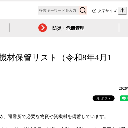
検
小
文字サイズ
索
防災・危機管理
機材保管リスト（令和8年4月1
202
め、避難所で必要な物資や資機材を備蓄しています。