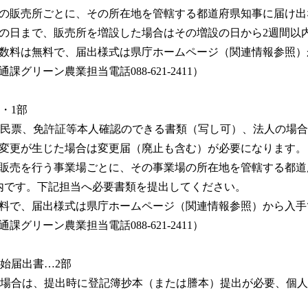
の販売所ごとに、その所在地を管轄する都道府県知事に届け出
の日まで、販売所を増設した場合はその増設の日から2週間以
数料は無料で、届出様式は県庁ホームページ（関連情報参照）
グリーン農業担当電話088-621-2411）
・・1部
は住民票、免許証等本人確認のできる書類（写し可）、法人の場
変更が生じた場合は変更届（廃止も含む）が必要になります。
販売を行う事業場ごとに、その事業場の所在地を管轄する都道
内です。下記担当へ必要書類を提出してください。
料で、届出様式は県庁ホームページ（関連情報参照）から入手
グリーン農業担当電話088-621-2411）
開始届出書…2部
出る場合は、提出時に登記簿抄本（または謄本）提出が必要、個