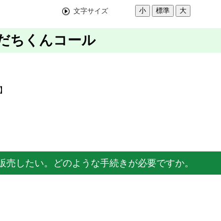
小
標準
大
文字サイズ
すだちくんコール
1】
販売したい。どのような手続きが必要ですか。