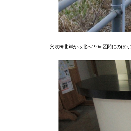
穴吹橋北岸から北へ190m区間にのぼ