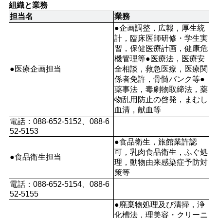
組織と業務
担当名
業務
●企画調整，広報，厚生統
計，臨床医師研修・学生実
習，保健医療計画，健康危
機管理等●医療法，医療安
●医療企画担当
全相談，救急医療，医療関
係者免許，骨髄バンク等●
薬事法，毒劇物取締法，薬
物乱用防止の啓発，まむし
血清，献血等
電話：088-652-5152、088-6
52-5153
●食品衛生，旅館業許認
可，乳肉食品衛生，ふぐ処
●食品衛生担当
理，動物由来感染症予防対
策等
電話：088-652-5154、088-6
52-5155
●廃棄物処理及び清掃，浄
化槽法，理美容・クリーニ