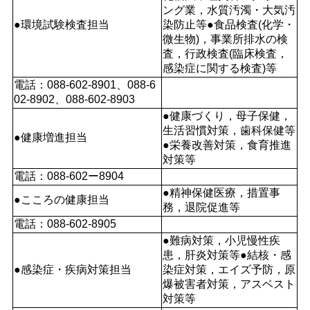
ング業，水質汚濁・大気汚
●環境試験検査担当
染防止等●食品検査(化学・
微生物)，事業所排水の検
査，行政検査(臨床検査，
感染症に関する検査)等
電話：088-602-8901、088-6
02-8902、088-602-8903
●健康づくり，母子保健，
生活習慣対策，歯科保健等
●健康増進担当
●栄養改善対策，食育推進
対策等
電話：088-602ー8904
●精神保健医療，措置事
●こころの健康担当
務，退院促進等
電話：088-602-8905
●難病対策，小児慢性疾
患，肝炎対策等●結核・感
●感染症・疾病対策担当
染症対策，エイズ予防，原
爆被害者対策，アスベスト
対策等