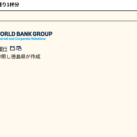
盛り1杯分
銀行
参照し徳島県が作成