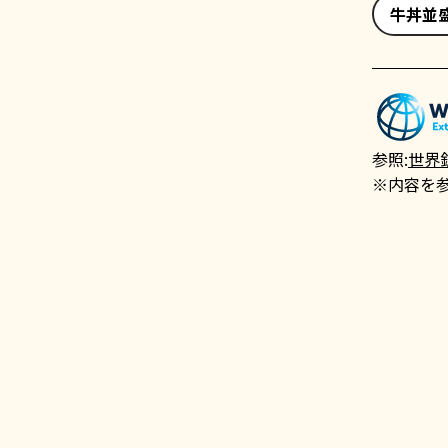
牛丼並
参照:
世界
※内容を