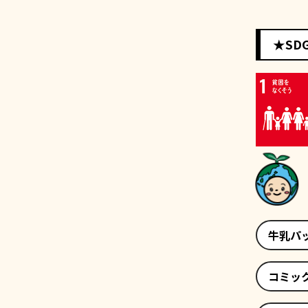
★SD
牛乳パ
コミッ