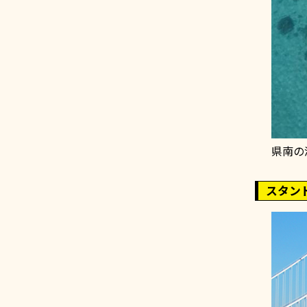
県南の
スタン