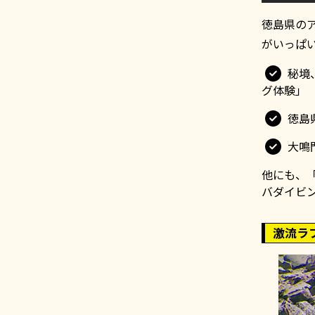
徳島県の
がいっぱ
秘境
グ体験」
徳島
大鳴
他にも、
バダイビ
激流ラ