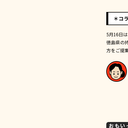
＊コ
5月16日
徳島県の
方をご提
おもい