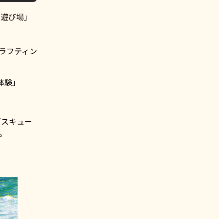
の遊び場」
流ラフティン
体験」
「スキュー
。