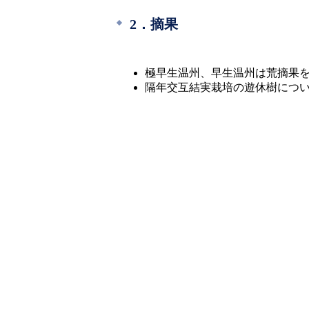
2．摘果
極早生温州、早生温州は荒摘果
隔年交互結実栽培の遊休樹につい