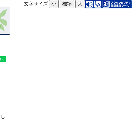
文字サイズ
小
標準
大
除し