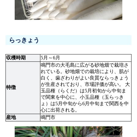
らっきょう
収穫時期
5月～6月
鳴門市の大毛島に広がる砂地畑で栽培さ
れている。砂地畑での栽培により、肌が
白く、歯ざわりがよい良質ならっきょう
が生産されており、市場評価が高い。 大
特徴
玉品種（らくだ）は5月初旬から中旬ま
で関東を中心に、小玉品種（玉らっき
ょ）は5月中旬から6月中旬まで関西を中
心に出荷される。
産地
鳴門市