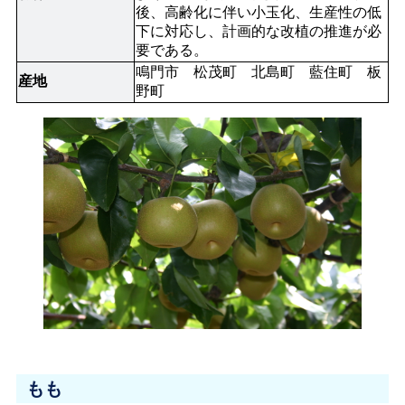
後、高齢化に伴い小玉化、生産性の低
下に対応し、計画的な改植の推進が必
要である。
鳴門市　松茂町　北島町　藍住町　板
産地
野町
もも