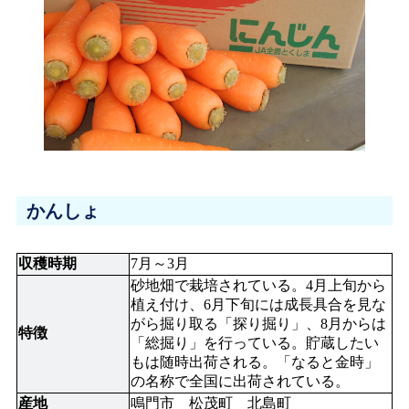
かんしょ
収穫時期
7月～3月
砂地畑で栽培されている。4月上旬から
植え付け、6月下旬には成長具合を見な
がら掘り取る「探り掘り」、8月からは
特徴
「総掘り」を行っている。貯蔵したい
もは随時出荷される。「なると金時」
の名称で全国に出荷されている。
産地
鳴門市　松茂町　北島町