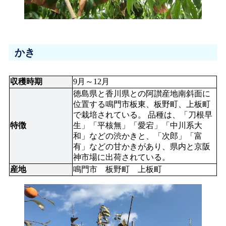
かき
収穫時期
9月～12月
徳島県と香川県との阿讃産地南斜面に
位置する鳴門市板東、板野町、上板町
で栽培されている。 品種は、「刀根早
特徴
生」「平核無」「愛宕」「中川系大
和」などの渋かきと、「次郎」「富
有」などの甘かきがあり、県内と京阪
神市場に出荷されている。
産地
鳴門市　板野町　上板町