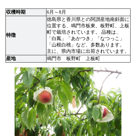
収穫時期
6月～8月
徳島県と香川県との阿讃産地南斜面に
位置する、鳴門市板東、板野町、上板
町で栽培されています。 品種は、
特徴
「白鳳」「あかつき」「なつっこ」
「山根白桃」など、多数あります。 
主に、県内市場に出荷されています。
産地
鳴門市　板野町　上板町