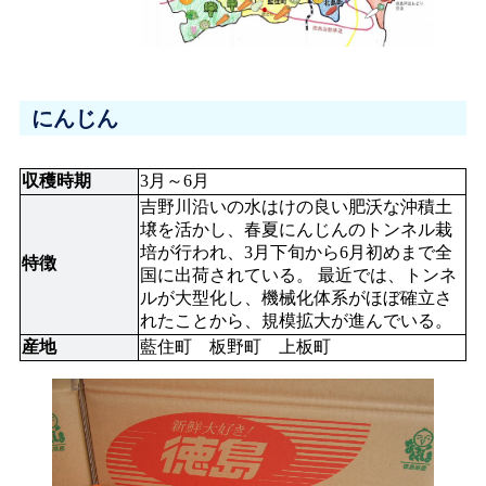
にんじん
収穫時期
3月～6月
吉野川沿いの水はけの良い肥沃な沖積土
壌を活かし、春夏にんじんのトンネル栽
培が行われ、3月下旬から6月初めまで全
特徴
国に出荷されている。 最近では、トンネ
ルが大型化し、機械化体系がほぼ確立さ
れたことから、規模拡大が進んでいる。
産地
藍住町　板野町　上板町