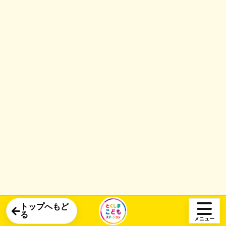
ト
「
と
く
し
ま
こ
ど
も
ス
テ
トップへもど
る
メニュー