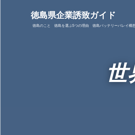
徳
島
徳島県企業誘致ガイド
県
企
徳島のこと
徳島を選ぶ5つの理由
徳島バッテリーバレイ構
業
誘
致
ガ
イ
世
ド