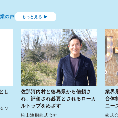
業の声
もっと見る
とし
佐那河内村と徳島県から信頼さ
業界
れ、評価され必要とされるローカ
台体
ルトップをめざす
ニー
ー＆ソ
松山油脂株式会社
株式会