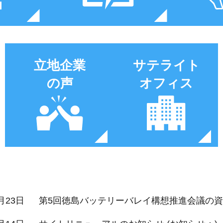
立地企業
サテライト
の声
オフィス
月23日
第5回徳島バッテリーバレイ構想推進会議の