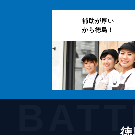
補助が厚い
から徳島！
0
BATT
徳