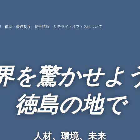
想
補助・優遇制度
物件情報
サテライトオフィスについて
界を驚かせよ
徳島の地で
人材、環境、未来