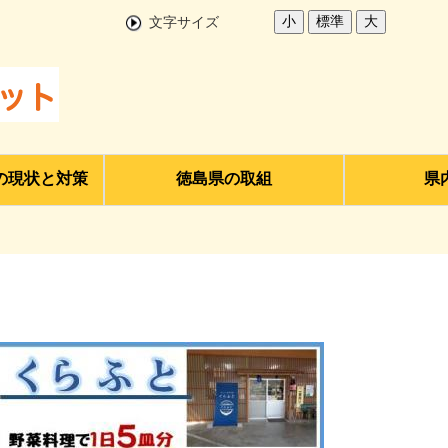
小
標準
大
文字サイズ
の現状と対策
徳島県の取組
県