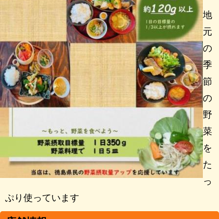
地
元
の
季
節
の
野
菜
を
た
っ
ぷり使っています