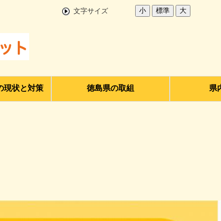
小
標準
大
文字サイズ
の現状と対策
徳島県の取組
県