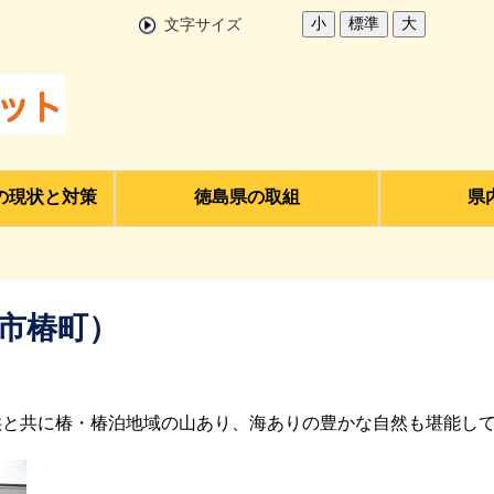
小
標準
大
文字サイズ
の現状と対策
徳島県の取組
県
市椿町）
供と共に椿・椿泊地域の山あり、海ありの豊かな自然も堪能し