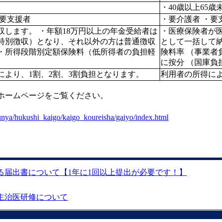
・40歳以上65
・要介護者 ・要支援者	
・要介護者 ・要
収します。 ・年額18万円以上の年金受給者は
・医療保険者が
特別徴収）となり、それ以外の方は普通徴収
として一括して納
・所得段階別定額保険料（低所得者の負担軽
険料率 （事業者
に按分 （国庫負
により、1割、2割、3割負担となります。
利用者の所得によ
ホームページをご覧ください。
bunya/hukushi_kaigo/kaigo_koureisha/gaiyo/index.html
る届出書について【1年に1回以上提出が必要です！】
主治医研修について