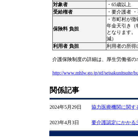
対象者
・65歳以上
受給権者
・市町村が徴
年金天引き（
保険料 負担
となります。
減）
利用者 負担
利用者の所得
介護保険制度の詳細は、厚生労働省の
http://www.mhlw.go.jp/stf/seisakunitsuite/
関係記事
2024年5月29日
協力医療機関に関す
2023年4月3日
要介護認定にかかる