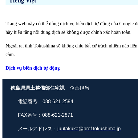
Tiếng Việt
Trang web này có thể dùng dịch vụ biên dịch tự động của Google để 
hãy hiểu rằng nội dung dịch sẽ không được chính xác hoàn toàn.
Ngoài ra, tỉnh Tokushima sẽ không chịu bất cứ trách nhiệm nào liên
cảm.
Dịch vụ biên dịch tự động
徳島県県土整備部住宅課
企画担当
電話番号：088-621-2594
FAX番号：088-621-2871
メールアドレス：
juutakuka@pref.tokushima.jp