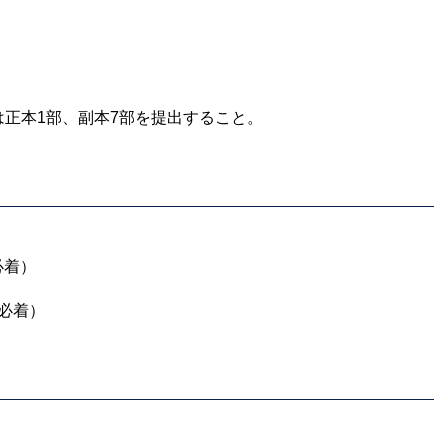
は正本1部、副本7部を提出すること。
必着）
（必着）