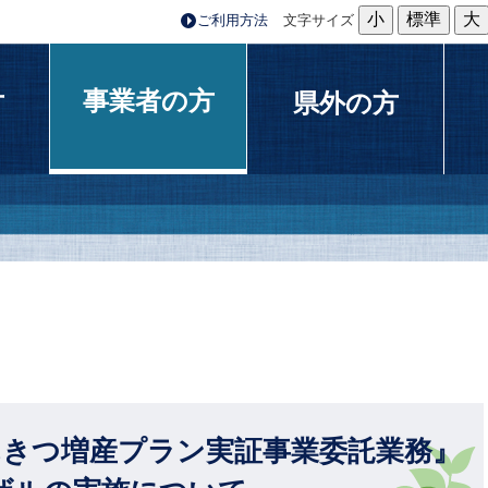
小
標準
大
ご利用方法
文字サイズ
事業者の方
方
県外の方
んきつ増産プラン実証事業委託業務』