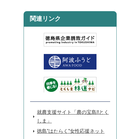
関連リンク
就農支援サイト「農の宝島!!とく
しま」
徳島”はたらく”女性応援ネット