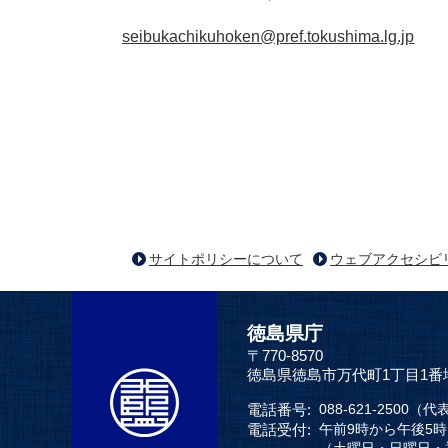
seibukachikuhoken@pref.tokushima.lg.jp
サイトポリシーについて
ウェブアクセシビ
徳島県庁
〒770-8570
徳島県徳島市万代町1丁目1番
電話番号:
088-621-2500（代
電話受付:
午前9時から午後5