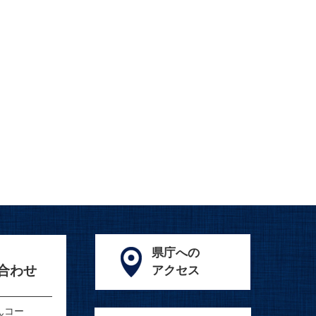
県庁への
合わせ
アクセス
んコー