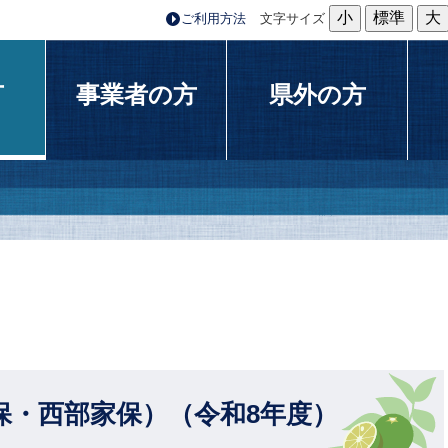
小
標準
大
ご利用方法
文字サイズ
方
事業者の方
県外の方
保・西部家保）（令和8年度）