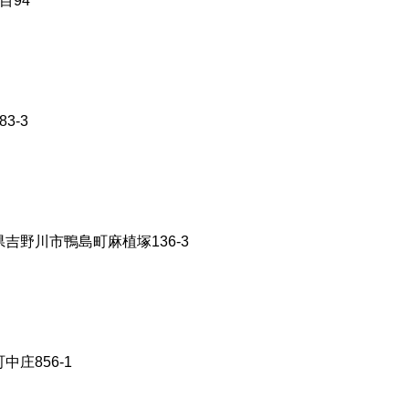
目94
3-3
県吉野川市鴨島町麻植塚136-3
中庄856-1