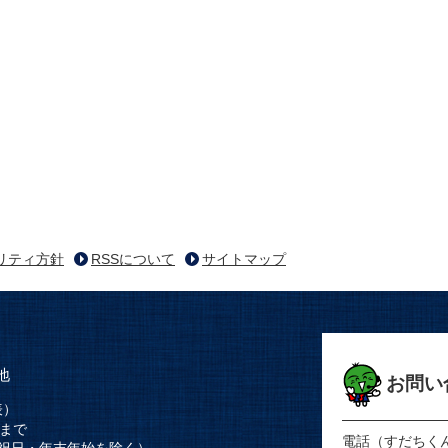
リティ方針
RSSについて
サイトマップ
地
お問い
表）
時まで
電話（すだちく