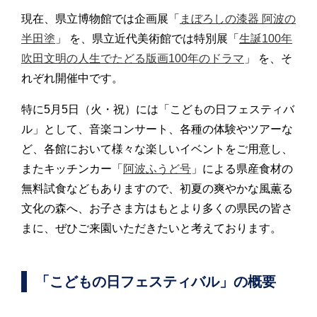
現在、県立博物館では企画展「
まぼろしの漆器 阿波の
半田塗
」 を、県立近代美術館では特別展「
生誕100年
吹田文明の人生でたどる版画100年のドラマ
」 を、そ
れぞれ開催中です。
特に5月5日（火・祝）には「こどもの日フェスティバ
ル」として、音楽コンサート、各種の体験やツアーな
ど、各館において様々な楽しいイベントをご用意し、
またキッチンカー「
阿波ふうど号
」による県産食材の
無料試食などもありますので、初夏の爽やかな風薫る
文化の森へ、お子さま方はもとより多くの県民の皆さ
まに、ぜひご来園いただきたいと考えております。
「こどもの日フェスティバル」の概要