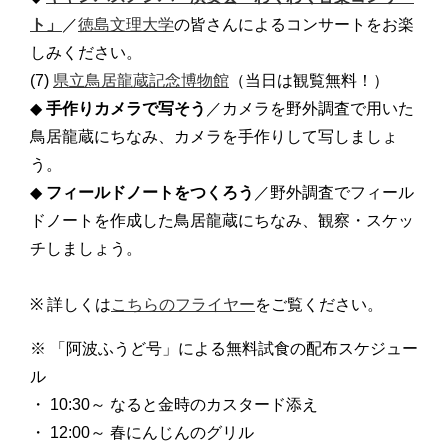
ト」
／
徳島文理大学
の皆さんによるコンサートをお楽
しみください。
(7)
県立鳥居龍蔵記念博物館
（当日は観覧無料！）
◆
手作りカメラで写そう
／カメラを野外調査で用いた
鳥居龍蔵にちなみ、カメラを手作りして写しましょ
う。
◆
フィールドノートをつくろう
／野外調査でフィール
ドノートを作成した鳥居龍蔵にちなみ、観察・スケッ
チしましょう。
※ 詳しくは
こちらのフライヤー
をご覧ください。
※ 「阿波ふうど号」による無料試食の配布スケジュー
ル
・ 10:30～ なると金時のカスタード添え
・ 12:00～ 春にんじんのグリル