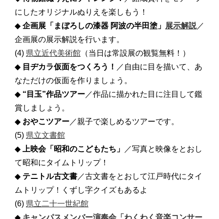
にしたオリジナルぬりえを楽しもう！
◆
企画展「まぼろしの漆器 阿波の半田塗」
展示解説
／
企画展の展示解説を行います。
(4)
県立近代美術館
（当日は常設展の観覧無料！）
◆
目ヂカラ仮面をつくろう！
／自由に目を描いて、あ
なただけの仮面を作りましょう。
◆
“目玉”作品ツアー
／作品に描かれた目に注目して鑑
賞しましょう。
◆
おやこツアー
／親子で楽しめるツアーです。
(5)
県立文書館
◆
上映会「昭和のこどもたち」
／写真と映像をとおし
て昭和にタイムトリップ！
◆
テニトル古文書
／古文書をとおして江戸時代にタイ
ムトリップ！くずし字クイズもあるよ
(6)
県立二十一世紀館
◆
キャンパスメンバー演奏会「わくわく音楽コンサー