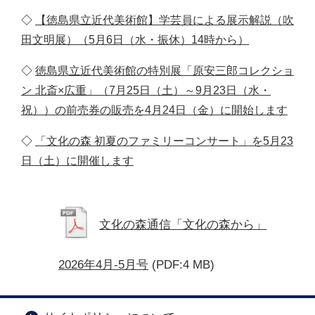
◇
【徳島県立近代美術館】
学芸員による展示解説（吹
田文明展）（5月6日（水・振休）14時から）
◇
徳島県立近代美術館の特別展「原安三郎コレクショ
ン 北斎×広重」（7月25日（土）～9月23日（水・
祝））の前売券の販売を4月24日（金）に開始します
◇
「文化の森 初夏のファミリーコンサート」を5月23
日（土）に開催します
文化の森通信「文化の森から」
2026年4月-5月号
(PDF:4 MB)