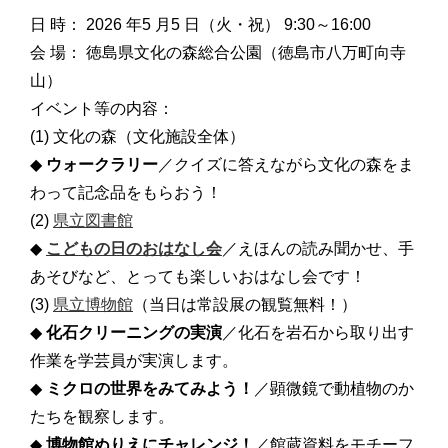
日 時： 2026 年5 月5 日（火・祝） 9:30～16:00
会 場： 徳島県文化の森総合公園（徳島市八万町向寺
山）
イベント等の内容：
(1) 文化の森（文化施設全体）
◆
ウォークラリー
／クイズに答えながら文化の森をま
わって記念品をもらおう！
(2)
県立図書館
◆
こどもの日のおはなし会
／えほんの読み聞かせ、手
あそびなど、とっても楽しいおはなし会です！
(3)
県立博物館
（当日は常設展の観覧無料！）
◆
化石クリーニングの実演
／化石を岩石から取り出す
作業を学芸員が実演します。
◆
ミクロの世界をみてみよう！
／顕微鏡で動植物のか
たちを観察します。
◆
博物館ぬりえにチャレンジ！
／館蔵資料をモチーフ