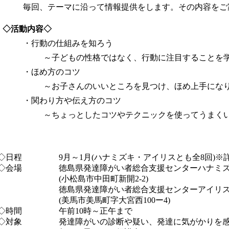
毎回、テーマに沿って情報提供をします。その内容をご
◇活動内容◇
・行動の仕組みを知ろう
～子どもの性格ではなく、行動に注目することを
・ほめ方のコツ
～お子さんのいいところを見つけ、ほめ上手にな
・関わり方や伝え方のコツ
～ちょっとしたコツやテクニックを使ってうまく
◇日程
9月～1月(ハナミズキ・アイリスとも全8回)
◇会場
徳島県発達障がい者総合支援センターハナミ
(小松島市中田町新開2-2)
徳島県発達障がい者総合支援センターアイリ
(美馬市美馬町字大宮西100ー4)
◇時間
午前10時～正午まで
◇対象
発達障がいの診断や疑い、発達に気がかりを