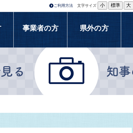
小
標準
大
ご利用方法
文字サイズ
方
事業者の方
県外の方