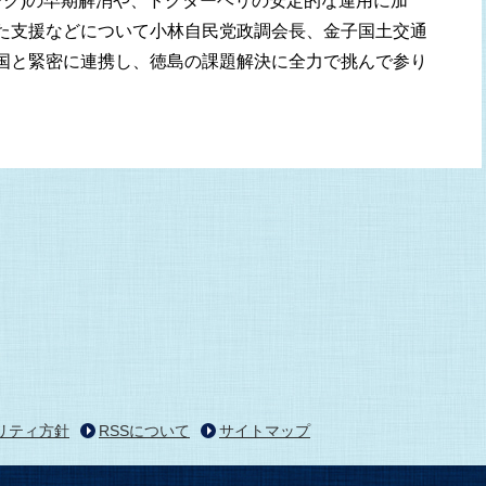
ンク)の早期解消や、ドクターヘリの安定的な運用に加
た支援などについて小林自民党政調会長、金子国土交通
国と緊密に連携し、徳島の課題解決に全力で挑んで参り
リティ方針
RSSについて
サイトマップ