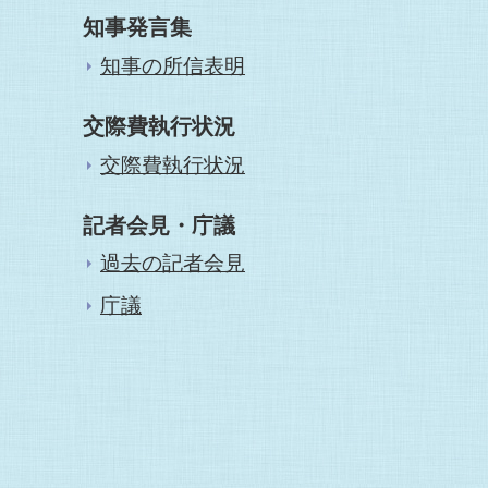
知事発言集
知事の所信表明
交際費執行状況
交際費執行状況
記者会見・庁議
過去の記者会見
庁議