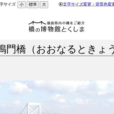
字サイズ
文字サイズ変更・背景色変
小
標準
大
鳴門橋（おおなるときょ