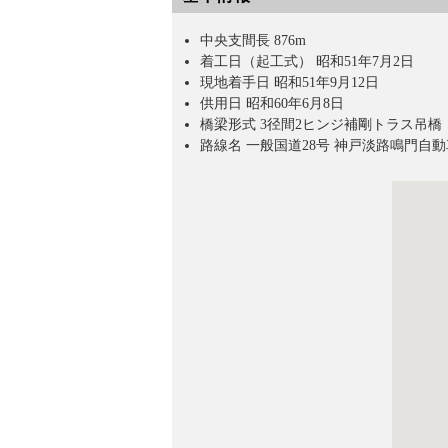
中央支間長 876m
着工日（起工式） 昭和51年7月2日
現地着手日 昭和51年9月12日
供用日 昭和60年6月8日
橋梁形式 3径間2ヒンジ補剛トラス吊橋
路線名 一般国道28号 神戸淡路鳴門自