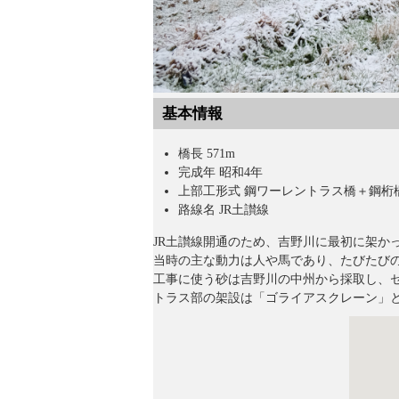
基本情報
橋長 571m
完成年 昭和4年
上部工形式 鋼ワーレントラス橋＋鋼桁
路線名 JR土讃線
JR土讃線開通のため、吉野川に最初に架か
当時の主な動力は人や馬であり、たびたび
工事に使う砂は吉野川の中州から採取し、
トラス部の架設は「ゴライアスクレーン」