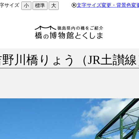
字サイズ
文字サイズ変更・背景色変
小
標準
大
吉野川橋りょう（JR土讃線