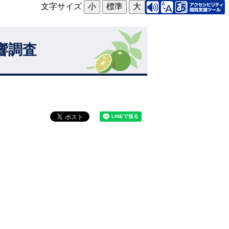
文字サイズ
小
標準
大
響調査