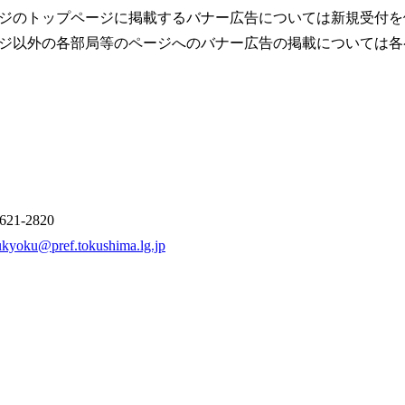
ジのトップページに掲載するバナー広告については新規受付を
ジ以外の各部局等のページへのバナー広告の掲載については各
1-2820
ukyoku@pref.tokushima.lg.jp