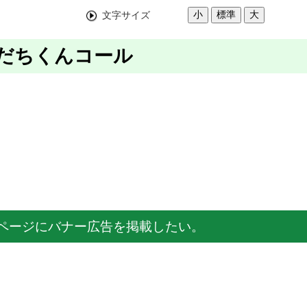
小
標準
大
文字サイズ
すだちくんコール
】
ページにバナー広告を掲載したい。